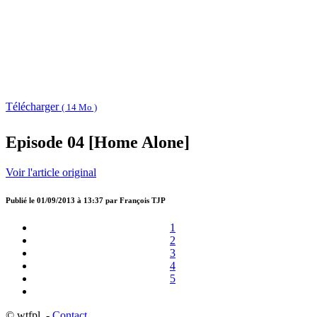
Télécharger
( 14 Mo )
Episode 04 [Home Alone]
Voir l'article original
Publié le
01/09/2013 à 13:37
par
François TJP
1
2
3
4
5
© wtfpl -
Contact